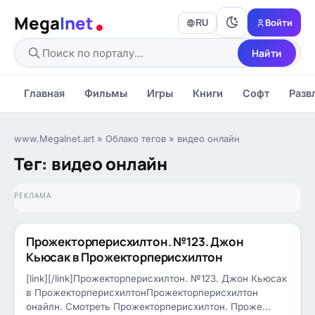
Mega
Inet
Войти
RU
Найти
Главная
Фильмы
Игры
Книги
Софт
Разв
www.MegaInet.art
»
Облако тегов
» видео онлайн
Тег: видео онлайн
РЕКЛАМА
Прожекторперисхилтон. №123. Джон
,
СМЕШНОЕ ВИДЕО
Кьюсак в Прожекторперисхилтон
[link][/link]Прожекторперисхилтон. №123. Джон Кьюсак
в ПрожекторперисхилтонПрожекторперисхилтон
онайлн. Смотреть Прожекторперисхилтон. Проже…