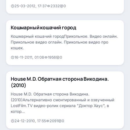
25-03-2012, 17:37
2332
0
Кошмарный кошачий город
РАЗВЛЕЧЕНИЯ
»
ПОЗИТИВ
Кошмарный кошачий городПрикольное. Видео онлайн.
Прикольное видео оглайн. Прикольное видео про
кошек.
16-11-2011, 01:08
1956
0
House M.D. Обратная сторона Викодина.
РАЗВЛЕЧЕНИЯ
»
ПОЗИТИВ
(2010)
House M.D. Обратная сторона Викодина.
(2010)Альтернативно смонтированный и озвученный
LostFilm.TV видео-ролик сериала "Доктор Хаус", в
котор…
24-12-2010, 17:55
2091
0