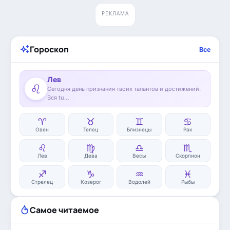
РЕКЛАМА
Гороскоп
Все
Лев
♌
Сегодня день признания твоих талантов и достижений.
Вся tu…
♈
♉
♊
♋
Овен
Телец
Близнецы
Рак
♌
♍
♎
♏
Лев
Дева
Весы
Скорпион
♐
♑
♒
♓
Стрелец
Козерог
Водолей
Рыбы
Самое читаемое