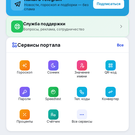
Подписаться
Новости, гороскоп и подборки — без
спама
Служба поддержки
Вопросы, реклама, сотрудничество
Сервисы портала
Все
Гороскоп
Сонник
Значение
QR-код
имени
Пароли
Speedtest
Тел. коды
Конвертер
Проценты
Счётчик
Все сервисы