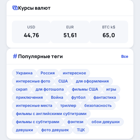
Курсы валют
USD
EUR
BTC k$
44,76
51,61
65,0
Популярные теги
Все
Украина
Россия
интересное
интересные фото
США
для оформления
скрап
для фотошопа
фильмы США
игры
приключения
Война
футбол
фантастика
интересные места
триллер
безопасность
фильмы с английскими субтитрами
фильмы с субтитрами
фэнтези
обои девушки
девушки
фото девушек
ТЦК