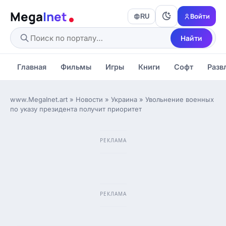
Mega
Inet
Войти
RU
Найти
Главная
Фильмы
Игры
Книги
Софт
Разв
www.MegaInet.art
»
Новости
»
Украина
» Увольнение военных
по указу президента получит приоритет
РЕКЛАМА
РЕКЛАМА