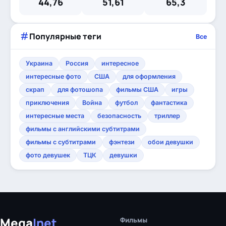
44,76
51,61
65,3
Популярные теги
Все
Украина
Россия
интересное
интересные фото
США
для оформления
скрап
для фотошопа
фильмы США
игры
приключения
Война
футбол
фантастика
интересные места
безопасность
триллер
фильмы с английскими субтитрами
фильмы с субтитрами
фэнтези
обои девушки
фото девушек
ТЦК
девушки
Mega
Inet
Фильмы