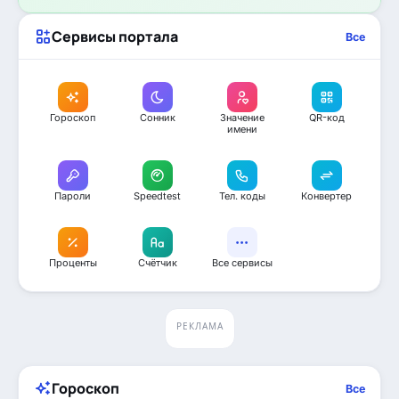
Сервисы портала
Все
Гороскоп
Сонник
Значение
QR-код
имени
Пароли
Speedtest
Тел. коды
Конвертер
Проценты
Счётчик
Все сервисы
РЕКЛАМА
Гороскоп
Все