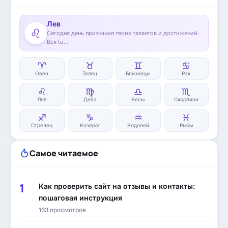
Лев
♌
Сегодня день признания твоих талантов и достижений.
Вся tu…
♈
♉
♊
♋
Овен
Телец
Близнецы
Рак
♌
♍
♎
♏
Лев
Дева
Весы
Скорпион
♐
♑
♒
♓
Стрелец
Козерог
Водолей
Рыбы
Самое читаемое
Как проверить сайт на отзывы и контакты:
пошаговая инструкция
163 просмотров