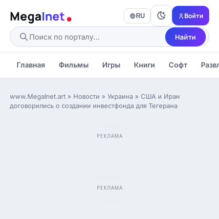
Mega
Inet
Войти
RU
Найти
Главная
Фильмы
Игры
Книги
Софт
Разв
www.MegaInet.art
»
Новости
»
Украина
» США и Иран
договорились о создании инвестфонда для Тегерана
РЕКЛАМА
РЕКЛАМА