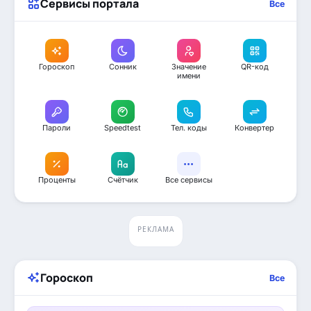
Сервисы портала
Все
Гороскоп
Сонник
Значение
QR-код
имени
Пароли
Speedtest
Тел. коды
Конвертер
Проценты
Счётчик
Все сервисы
РЕКЛАМА
Гороскоп
Все