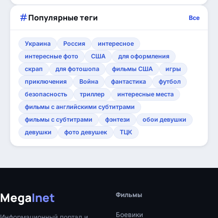
Популярные теги
Все
Украина
Россия
интересное
интересные фото
США
для оформления
скрап
для фотошопа
фильмы США
игры
приключения
Война
фантастика
футбол
безопасность
триллер
интересные места
фильмы с английскими субтитрами
фильмы с субтитрами
фэнтези
обои девушки
девушки
фото девушек
ТЦК
Mega
Inet
Фильмы
Боевики
Информационный портал и