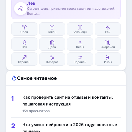
Лев
♌
Сегодня день признания твоих талантов и достижений.
Вся tu…
♈
♉
♊
♋
Овен
Телец
Близнецы
Рак
♌
♍
♎
♏
Лев
Дева
Весы
Скорпион
♐
♑
♒
♓
Стрелец
Козерог
Водолей
Рыбы
Самое читаемое
Как проверить сайт на отзывы и контакты:
пошаговая инструкция
159 просмотров
Что умеют нейросети в 2026 году: понятные
примеры