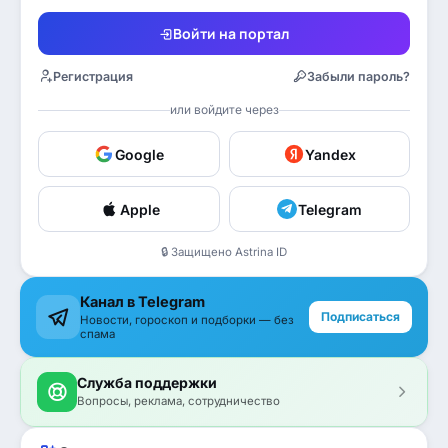
Войти на портал
Регистрация
Забыли пароль?
или войдите через
Google
Yandex
Apple
Telegram
🔒 Защищено Astrina ID
Канал в Telegram
Подписаться
Новости, гороскоп и подборки — без
спама
Служба поддержки
Вопросы, реклама, сотрудничество